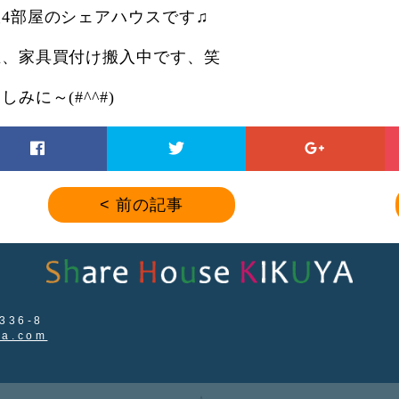
室4部屋のシェアハウスです♫
在、家具買付け搬入中です、笑
しみに～(#^^#)
< 前の記事
36-8
ya.com