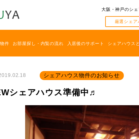
大阪・神戸のシェ
厳選シェア
アハウス準備中♬
物件
お部屋探し・内覧の流れ
入居後のサポート
シェアハウス
2019.02.18
シェアハウス物件のお知らせ
EWシェアハウス準備中♬