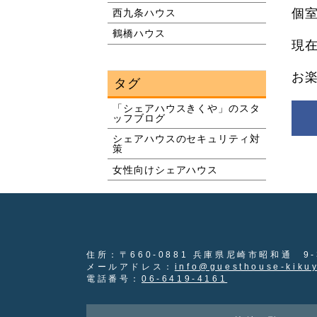
個
西九条ハウス
鶴橋ハウス
現
お楽
タグ
「シェアハウスきくや」のスタ
ッフブログ
シェアハウスのセキュリティ対
策
女性向けシェアハウス
住所：〒660-0881 兵庫県尼崎市昭和通 9-3
メールアドレス：
info@guesthouse-kiku
電話番号：
06-6419-4161