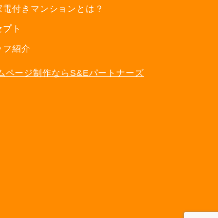
家電付きマンションとは？
セプト
ッフ紹介
ムページ制作ならS&Eパートナーズ